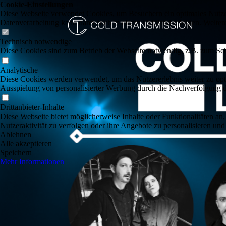
Cookie-Einstellungen
Diese Webseite verwendet Cookies, um Besuchern ein optimales Nutzerer
Datenverarbeitung kann dann auch in einem Drittland erfolgen. Weiter
Technisch notwendige
Diese Cookies sind zum Betrieb der Webseite notwendig, z.B. zum Sch
Analytische
Diese Cookies werden verwendet, um das Nutzererlebnis weiter zu optim
Ausspielung von personalisierter Werbung durch die Nachverfolgung de
Drittanbieter-Inhalte
Diese Webseite bietet möglicherweise Inhalte oder Funktionalitäten an,
Nutzeraktivität zu verfolgen oder ihre Angebote zu personalisieren und
Ablehnen
Alle akzeptieren
Speichern
Mehr Informationen