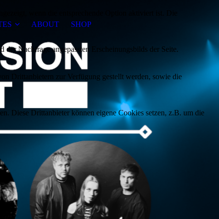
ezeigt, wenn die entsprechende Option aktiviert ist. Die
TES
ABOUT
SHOP
d der Nachfrage angepassten Erscheinungsbilds der Seite.
on Drittanbietern zur Verfügung gestellt werden, sowie die
den. Diese Drittanbieter können eigene Cookies setzen, z.B. um die