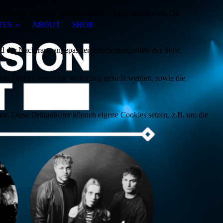
ezeigt, wenn die entsprechende Option aktiviert ist. Die
TES
ABOUT
SHOP
d der Nachfrage angepassten Erscheinungsbilds der Seite.
on Drittanbietern zur Verfügung gestellt werden, sowie die
den. Diese Drittanbieter können eigene Cookies setzen, z.B. um die