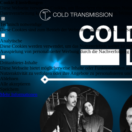
Cookie-Einstellungen
Diese Webseite verwendet Cookies, um Besuchern ein optimales Nutzerer
Datenverarbeitung kann dann auch in einem Drittland erfolgen. Weiter
Technisch notwendige
Diese Cookies sind zum Betrieb der Webseite notwendig, z.B. zum Sch
Analytische
Diese Cookies werden verwendet, um das Nutzererlebnis weiter zu optim
Ausspielung von personalisierter Werbung durch die Nachverfolgung de
Drittanbieter-Inhalte
Diese Webseite bietet möglicherweise Inhalte oder Funktionalitäten an,
Nutzeraktivität zu verfolgen oder ihre Angebote zu personalisieren und
Ablehnen
Alle akzeptieren
Speichern
Mehr Informationen