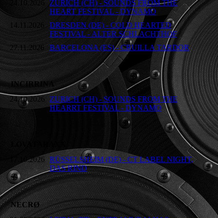
24.10.2026
ZURICH (CH) - SOUNDS FROM THE
HEART FESTIVAL - DYNAMO
14.11.2026
DRESDEN (DE) - COLD HEARTED
FESTIVAL - ALTER SCHLACHTHOF
27.11.2026
BARCELONA (ES) - CRUILLA TARDOR
INCIRRINA
24.10.2026
ZURICH (CH) - SOUNDS FROM THE
HEARRT FESTIVAL - DYNAMO
LOVATARAXX
17.10.2026
RÜSSELSHEIM (DE) - CT LABEL NIGHT,
DAS RIND
NECRØ