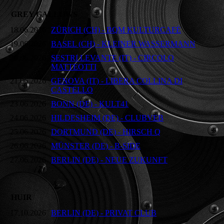
GREY GALLOWS
18.06.2026
ZÜRICH (CH) - BQM KULTURCAFÉ
19.06.2026
BASEL (CH) - KLEINER WASSERMANN
20.06.2026
SESTRI LEVANTE (IT) - CIRCOLO
MATTEOTTI
21.06.2026
GENOVA (IT) - LIBERA COLLINA DI
CASTELLO
23.06.2026
BONN (DE) - KULT41
24.06.2026
HILDESHEIM (DE) - CLUBVEB
25.06.2026
DORTMUND (DE) - HIRSCH Q
26.06.2026
MÜNSTER (DE) - B-SIDE
27.06.2026
BERLIN (DE) - NEUE ZUKUNFT
HUIR
17.10.2026
BERLIN (DE) - PRIVAT CLUB