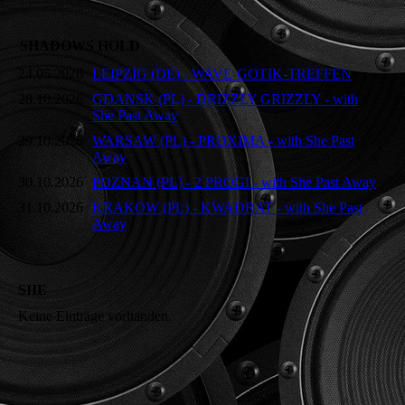
SHADOWS HOLD
24.05.2026
LEIPZIG (DE) - WAVE-GOTIK-TREFFEN
28.10.2026
GDANSK (PL) - DRIZZLY GRIZZLY - with
She Past Away
29.10.2026
WARSAW (PL) - PROXIMA - with She Past
Away
30.10.2026
POZNAN (PL) - 2 PROGI - with She Past Away
31.10.2026
KRAKOW (PL) - KWADRAT - with She Past
Away
SIIE
Keine Einträge vorhanden.