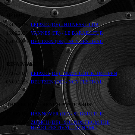
OZIBUT
23.05.2026
LEIPZIG (DE) - HITNESS CLUB
13.06.2026
VANNES (FR) - LE BARAILLEUR
05.09.2026
DEUTZEN (DE) - NCN FESTIVAL
RINA PAVAR
22.05.2026
LEIPZIG (DE) - WAVE-GOTIK-TREFFEN
05.09.2026
DEUTZEN (DE) - NCN FESTIVAL
THE SECRET FRENCH POSTCARDS
22.10.2026
HANNOVER (DE) - SUBKULTUR
24.10.2026
ZURICH (DE) - SOUNDS FROM THE
HEART FESTIVAL - DYNAMO