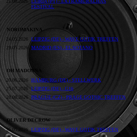
21.08.2026
LEIRIA (PT) - EXTRAMURALHAS
FESTIVAL
NOROMAKINA
24.05.2026
LEIPZIG (DE) - WAVE GOTIK TREFFEN
29.05.2026
MADRID (ES) - EL SOTANO
OH MADONNA
20.06.2026
HAMBURG (DE) - STELLWERK
25.07.2026
LEIPZIG (DE) - G16
28.08.2026
PRAGUE (CZ) - PRAGE GOTHIC TREFFEN
OLIVER DECROW
25.05.2026
LEIPZIG (DE) - WAVE GOTIK TREFFEN