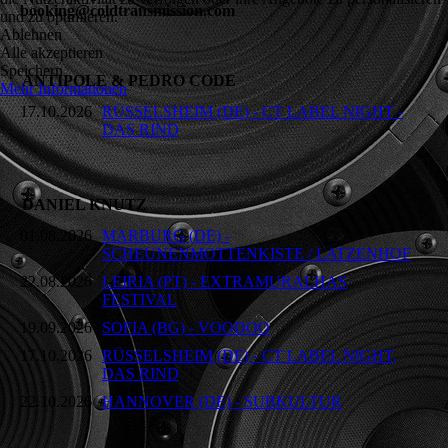
booking@coldtransmission.com
und zu optimieren.
Ablehnen
Alle akzeptieren
Speichern
ANTIPOLE & PEDRO CODE
Mehr Informationen
17.10.2026
RÜSSELSHEIM (DE) - CT LABEL NIGHT -
DAS RIND
DANIEL KNUTZ
01.08.2026
MARBURG (DE) -
SCHEUNENMOTTENKISTE / LATZENHOF
22.08.2026
LEIRIA (PT) - EXTRAMURALHAS
FESTIVAL
19.09.2026
SOFIA (BG) - VOODOO
17.10.2026
RÜSSELSHEIM (DE) - CT LABEL NIGHT,
DAS RIND
22.10.2026
HANNOVER (DE) - SUBKULTUR